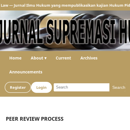
— Jurnal Ilmu Hukum yang mempublikasikan kajian Hukum Pidana dan
Home
About ▾
Current
Archives
Announcements
Register
Login
Search
PEER REVIEW PROCESS