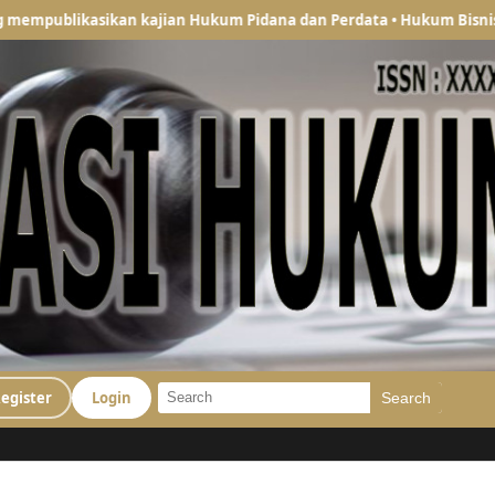
ikan kajian Hukum Pidana dan Perdata • Hukum Bisnis • Hukum Paja
egister
Login
Search