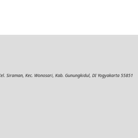
el. Siraman, Kec. Wonosari, Kab. Gunungkidul, DI Yogyakarta 55851