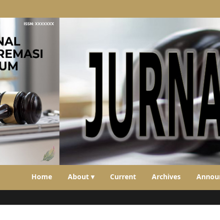
Home
About ▾
Current
Archives
Annou