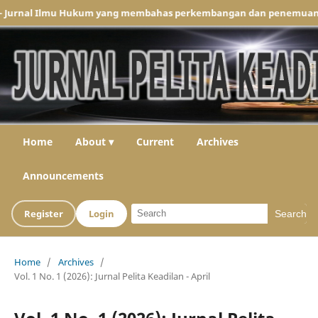
al Ilmu Hukum yang membahas perkembangan dan penemuan hukum nasi
Home
About ▾
Current
Archives
Announcements
Register
Login
Search
Home
/
Archives
/
Vol. 1 No. 1 (2026): Jurnal Pelita Keadilan - April