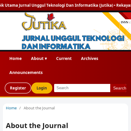
tama Jurnal Unggul Teknologi Dan Informatika (Jutika) • Rekayasa Per
Home
About ▾
Current
Archives
Announcements
Register
Login
Search
Home
/
About the Journal
About the Journal