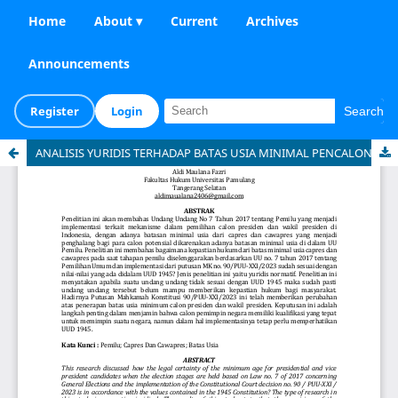
Home
About ▾
Current
Archives
Announcements
Register
Login
Search
ANALISIS YURIDIS TERHADAP BATAS USIA MINIMAL PENCALONAN PRESIDEN DAN WAKIL PRESIDEN BERDASARKAN KETENTUAN UNDANG-UNDANG NO. 7 TAHUN 2017 TENTANG PEMILIHAN UMUM (Analisis Putusan Mahkamah Konstitusi Nomor 90/PUU-XXI/2023)